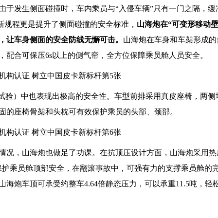
由于发生侧面碰撞时，车内乘员与“入侵车辆”只有一门之隔，缓
P新规程更是提升了侧面碰撞的安全标准，
山海炮在“可变形移动
，让车身侧面的安全防线无懈可击
。
山海炮在车身和车架形成的
，配合可保压6s以上的侧气帘，全方位保障乘员舱人员安全。
护试验）中也表现出极高的安全性。车型前排采用真皮座椅，两侧
固的座椅骨架和头枕可有效保护乘员的头部、颈部。
情况，山海炮也做足了功课。在抗顶压设计方面，山海炮采用热
保护乘员舱顶部安全，在翻滚事故中，可强有力的支撑乘员舱的
炮车顶可承受约整车4.64倍静态压力，可以承重11.5吨，轻松