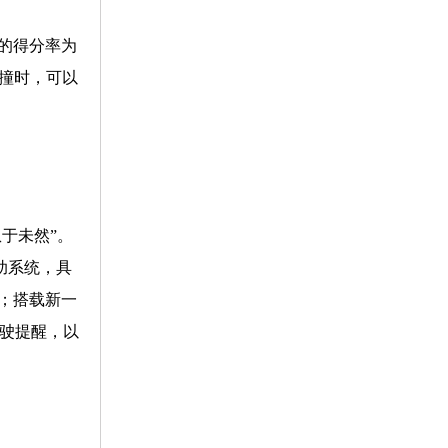
的得分率为
碰撞时，可以
于未然”。
助系统，具
；搭载新一
驾驶提醒，以