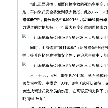
相比正面碰撞，侧面碰撞事故的死伤率更高。
足，车内乘员安全将受到极大挑战。此次C-NCA
撞试验”中，得分高达“16.000/16”，以100
%得分率
力通道的防护加持下，可最大程度分散侧面撞击力
同时，山海炮在“鞭打试验”（后碰撞颈部保
撑，提升座椅包裹性和安全性，在追尾事故中，坚
不止于此，面对可能出现的翻车、落石等极端
顶盖前横梁、中横梁、A柱、B柱形成环状路径，
免造成驾驶员及乘员的伤害。在高强度钢支撑下，山海
吨“泰山压顶”。