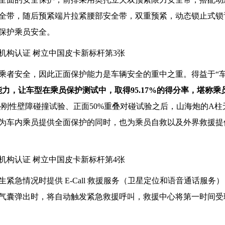
全带，随后预紧端片拉紧腰部安全带，双重预紧，动态锁止式锁
保护乘员安全。
乘者安全，因此正面保护能力是车辆安全的重中之重。得益于“车
力，让车型在乘员保护测试中，取得95.17%的得分率，
堪称
乘
叠刚性壁障碰撞试验、正面50%重叠对碰试验之后，山海炮的A柱
为车内乘员提供全面保护的同时，也为乘员自救以及外界救援提
急情况时提供 E-Call 救援服务（卫星定位和语音通话服务
气囊弹出时，将自动触发紧急救援呼叫，救援中心将第一时间受