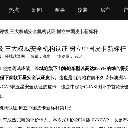
热点
新闻
赛事
改装
房车
五星评级 三大权威安全机构认证 树立中国皮卡新标杆
评级 三大权威安全机构认证 树立中国皮卡新标杆
 来源：环球越野网 编辑：流水 浏览量： 9204
AP碰撞测试成绩。
长城炮旗下山海炮车型以高达89.5%的综合得
规程
下首款
五星安全认证皮卡。
这也是山海炮在前不久荣获澳洲A-
NCAP双五星安全认证的皮卡，也是中保研C-IASI测评中首款安
度。
有成熟完善的评价体系。本次采用的2024 版 C-NCAP，以更