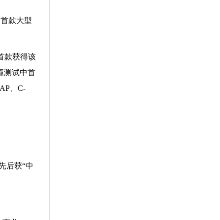
国首款大型
下首款获得该
碰撞测试中首
P、C-
。
先后获“中