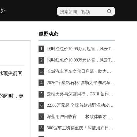
户外
越野动态
限时红包价10.99万元起售，风云T9长续航正式上市
限时红包价10.99万元起售，风云T9长续航正式上市
长城汽车赛车文化日启幕，助力中国汽车运动高质量发展
全球顶尖箭客
2026“宇星钻石杯”弥勒太平湖汽车拉力赛，赛前新闻通报会在弥勒圆满举行
云端天路与深蓝同行，G318 创作之旅超燃开启！
的同时，更
22.88万元起 全球首款越野混动皮卡山海炮Hi4-T正式上市
深蓝用户日收官——极致体验才是用户口碑的核心要素
300位车主嗨翻重庆！深蓝用户日如何“玩”转千万流量？