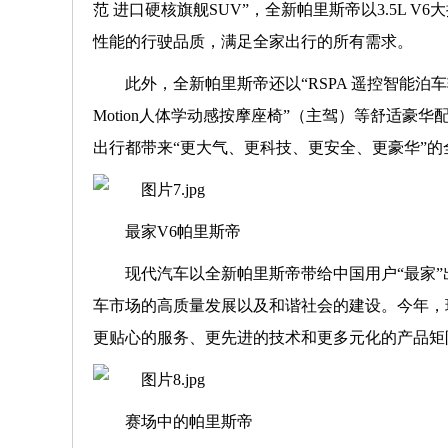
范 进口硬核旗舰SUV”，全新帕里斯帝以3.5L 
性能的行驶品质，满足全家出行的所有需求。
此外，全新帕里斯帝还以“RSPA 遥控智能泊
Motion人体学动感按摩座椅”（主驾）等舒适
出行都带来“更大气、更科技、更安全、更豪华”的
最家V6帕里斯帝
现代汽车以全新帕里斯帝带给中国用户“最家
车市场的高质量发展以及和谐社会的建设。今年，
更贴心的服务、更先进的技术和更多元化的产品矩
赛场中的帕里斯帝