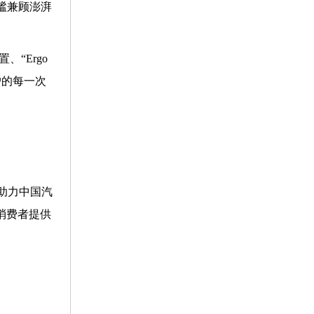
静谧兼顾澎湃
“Ergo
户的每一次
助力中国汽
消费者提供