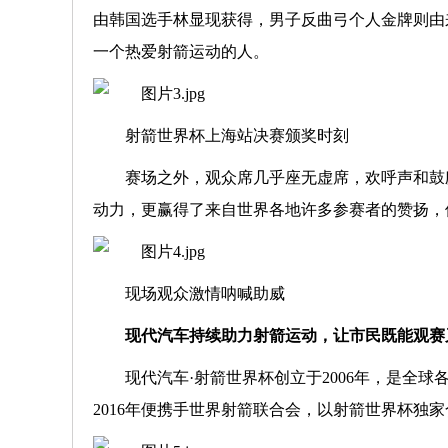
由韩国选手林显现获得，男子反曲弓个人金牌则由来自巴
一个热爱射箭运动的人。
射箭世界杯上海站决赛颁奖时刻
赛场之外，观众席几乎座无虚席，欢呼声和鼓
动力，更赢得了来自世界各地许多参赛者的赞扬，使
现场观众激情呐喊助威
现代汽车持续助力射箭运动，让市民既能观赛
现代汽车·射箭世界杯创立于2006年，是全
2016年便携手世界射箭联合会，以射箭世界杯独