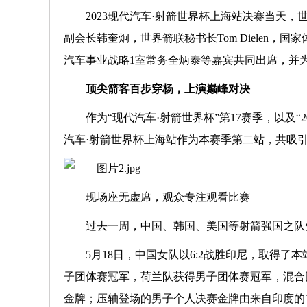
2023现代汽车·射箭世界杯上海站决赛当天，世
副会长韩奎炯，世界箭联秘书长Tom Dielen
汽车事业战略1室常务全炳泰等嘉宾共同出席，并
顶尖箭客百步穿杨，上演巅峰对决
作为“现代汽车·射箭世界杯”第17赛季，以及
汽车·射箭世界杯上海站作为本赛季第二站，共吸引
现场座无虚席，观众专注观看比赛
过去一周，中国、韩国、美国等射箭强国之队
5月18日，中国女队以6:2战胜印尼，取得了
子团体赛冠军，荷兰队获得男子团体赛冠军，混合
金牌；压轴登场的男子个人决赛金牌由来自印度的19岁小将J