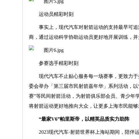
运动员精彩时刻
事实上，现代汽车对射箭运动的支持最早可追
商，通过运动科学协助运动员更好地开展训练，并
参赛选手精彩时刻
现代汽车不止贴心服务每一场赛事，更致力于
委会举办「第三届市民射箭嘉年华」系列活动，以“明
赛”等民间射箭活动，为射箭俱乐部会员、青少年
将射箭运动更好地推向大众，让更多上海市民能够
“最家V6”帕里斯帝，以精英品质实力助阵
2023现代汽车·射箭世界杯上海站期间，陪伴